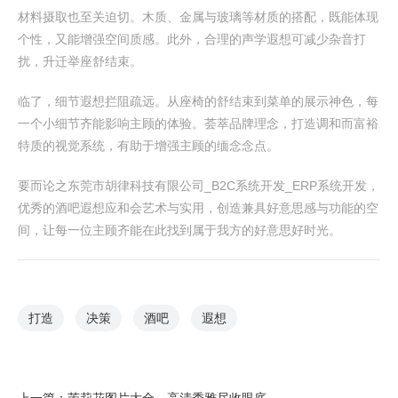
材料摄取也至关迫切。木质、金属与玻璃等材质的搭配，既能体现
个性，又能增强空间质感。此外，合理的声学遐想可减少杂音打
扰，升迁举座舒结束。
临了，细节遐想拦阻疏远。从座椅的舒结束到菜单的展示神色，每
一个小细节齐能影响主顾的体验。荟萃品牌理念，打造调和而富裕
特质的视觉系统，有助于增强主顾的缅念念点。
要而论之东莞市胡律科技有限公司_B2C系统开发_ERP系统开发，
优秀的酒吧遐想应和会艺术与实用，创造兼具好意思感与功能的空
间，让每一位主顾齐能在此找到属于我方的好意思好时光。
打造
决策
酒吧
遐想