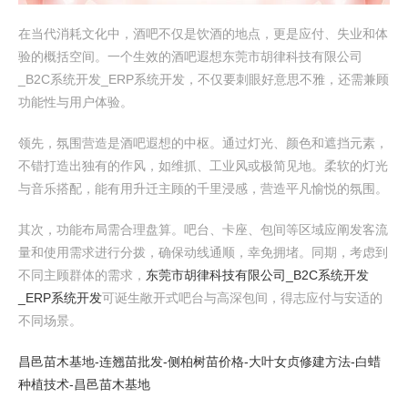
在当代消耗文化中，酒吧不仅是饮酒的地点，更是应付、失业和体
验的概括空间。一个生效的酒吧遐想东莞市胡律科技有限公司
_B2C系统开发_ERP系统开发，不仅要刺眼好意思不雅，还需兼顾
功能性与用户体验。
领先，氛围营造是酒吧遐想的中枢。通过灯光、颜色和遮挡元素，
不错打造出独有的作风，如维抓、工业风或极简见地。柔软的灯光
与音乐搭配，能有用升迁主顾的千里浸感，营造平凡愉悦的氛围。
其次，功能布局需合理盘算。吧台、卡座、包间等区域应阐发客流
量和使用需求进行分拨，确保动线通顺，幸免拥堵。同期，考虑到
不同主顾群体的需求，
东莞市胡律科技有限公司_B2C系统开发
_ERP系统开发
可诞生敞开式吧台与高深包间，得志应付与安适的
不同场景。
昌邑苗木基地-连翘苗批发-侧柏树苗价格-大叶女贞修建方法-白蜡
种植技术-昌邑苗木基地